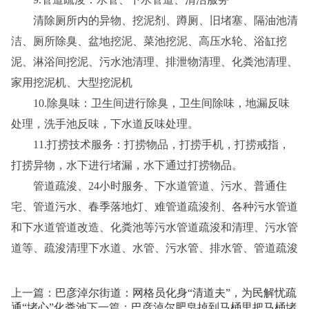
清除厕所内的异物、挖泥剂、蹲厕、旧堵塞、隔油池清
洁、厕所除臭、盆地挖泥、菜池挖泥、高压水轮、浴缸挖
泥、淋浴间挖泥、污水池清理、排泄物清理、化粪池清理、
家用挖泥机、大型挖泥机
10.除臭味：卫生间进行除臭，卫生间除味，地漏反味
处理，洗手池反味，下水道反味处理。
11.打捞技术服务：打捞物品，打捞手机，打捞戒指，
打捞异物，水下进行堵漏，水下通过打捞物品。
管道疏浚、24小时服务、下水道管道、污水、普通住
宅、管道污水、春季落地灯、难管道疏浚剂、各种污水管道
和下水道管道改造、化粪池等污水管道疏浚和清理、污水管
道等、疏浚清理下水道、水管、污水管、排水管、管道疏浚
上一篇：
巴彦淖尔街道：网格员化身“清道夫”，为民解忧疏
通“堵心”化粪池
下一篇：
巴彦淖尔肥皂掉到马桶里把马桶堵