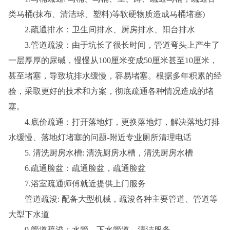
类马桶(抹布、清洁球、塑料)等软硬物质造成马桶堵塞)
2.疏通排水：卫生间排水、厨房排水、阳台排水
3.管道疏浚：由于坑长了很长时间，管道弯头上产生了
一层厚厚的尿碱，慢慢从100厘米变成50厘米甚至10厘米，
甚至堵塞，导致坑排水缓慢，容易堵塞。根据多年积累的经
验，采取更好的技术和方案，彻底疏通各种情况造成的堵
塞。
4.底价疏通：打开落地灯，更换落地灯，解决落地灯排
水缓慢、落地灯堵塞的问题-附近专业厕所清理电话
5. 清洗厨房水槽: 清洗厨房水槽，清洗厨房水槽
6.疏通脸盆：疏通脸盆，疏通脸盆
7.浴室疏通师傅就近提供上门服务
管道疏浚: 配备大型机械，疏浚各种主要管道、管道等
大型下水道
9.管道疏浚：水管、下水管道、清洁服务