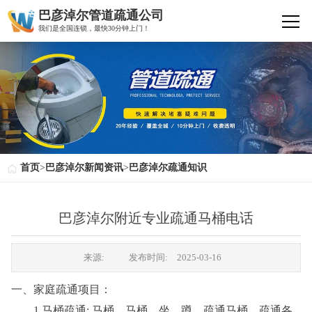
巴彦淖尔管道疏通公司
我们是全国连锁，最快30分钟上门！
首页
>
巴彦淖尔新闻资讯
>
巴彦淖尔疏通知识
巴彦淖尔附近专业疏通马桶电话
来源:
发布时间:
2025-03-16
一、家庭疏通项目：
1.马桶疏通: 马桶、马桶、坐、蹲、疏通马桶，疏通各